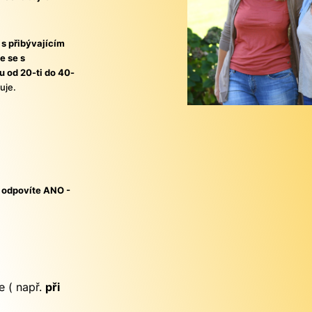
 s přibývajícím
e se s
u od 20-ti do 40-
uje.
k odpovíte ANO -
 ( např.
při