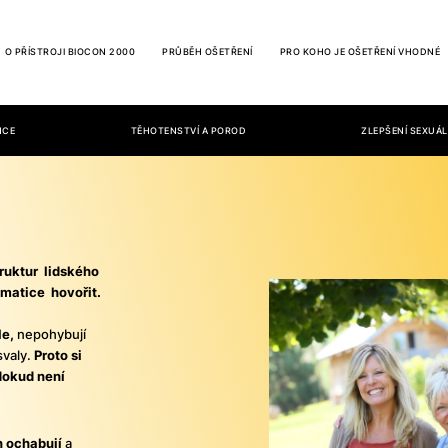
O PŘÍSTROJI BIOCON 2000
PRŮBĚH OŠETŘENÍ
PRO KOHO JE OŠETŘENÍ VHODNÉ
NCE
TĚHOTENSTVÍ A POROD
ZLEPŠENÍ SEXUÁL
ruktur lidského
matice hovořit.
le,
nepohybují
svaly.
Proto si
dokud není
n ochabují
a