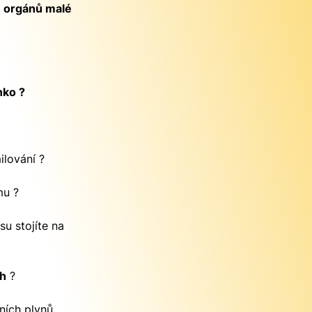
m
orgánů malé
nko ?
ilování ?
mu ?
u stojíte na
h
?
ních plynů