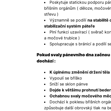
Poskytuje statickou podporu pá
břišním orgánům ( děloze, močové
střevu )
Významně se podílí
na stabilitě
stabilizační systém páteře
Plní funkci uzavírací ( svěrač ko
a močové trubice )
Spolupracuje s bránicí a podílí s
Pokud svaly pánevního dna začnou
dochází :
K úplnému změnění držení těla
Vypoulí se bříško
Sníží se sklon pánve
Dojde k většímu prohnutí beder
Ochabnou svaly močového mě
Dochází k poklesu břišních orgá
způsobuje další obrovský tlak na b