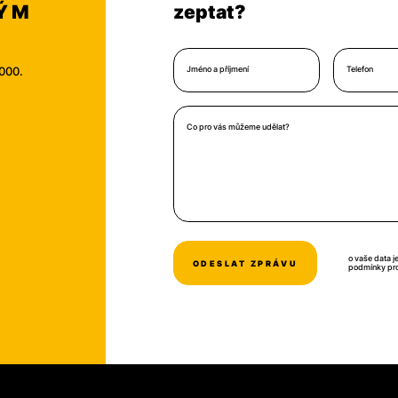
NÝM
zeptat?
Jméno a příjmení
Telefon
2000.
Co pro vás můžeme udělat?
o vaše data j
podmínky pr