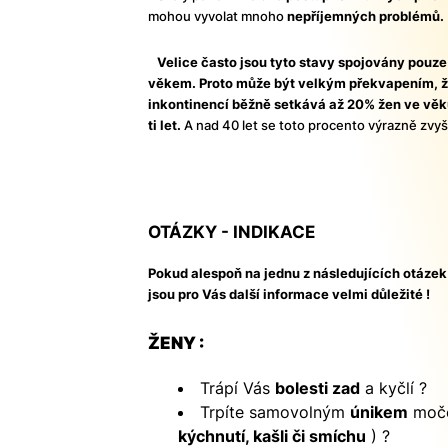
mohou vyvolat mnoho
nepříjemných problémů.
Velice často jsou tyto stavy spojovány pouze
věkem. Proto může být velkým překvapením, ž
inkontinencí běžně setkává až 20% žen ve věk
ti let.
A nad 40 let se toto procento výrazně zvyš
OTÁZKY - INDIKACE
Pokud alespoň na jednu z následujících otáze
jsou pro Vás další informace velmi důležité !
ŽENY :
Trápí Vás
bolesti zad
a kyčlí ?
Trpíte samovolným
únikem
moče
kýchnutí, kašli či smíchu
) ?