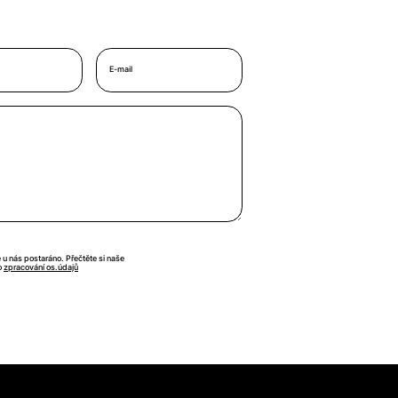
E-mail
e u nás postaráno. Přečtěte si naše
o
zpracování os.údajů