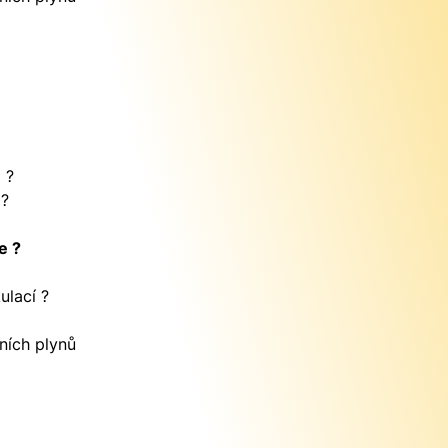
e
?
 ?
e ?
ulací ?
ních plynů