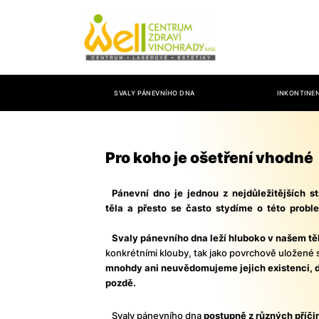
SVALY PÁNEVNÍHO DNA
INKONTINE
Pro koho je ošetření vhodné
Pánevní dno je jednou z nejdůležitějších st
těla a přesto se často stydíme o této proble
Svaly pánevního dna leží hluboko v našem tě
konkrétními klouby, tak jako povrchově uložené 
mnohdy ani neuvědomujeme jejich existenci, 
pozdě.
Svaly pánevního dna
postupně z různých příči