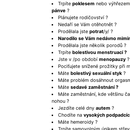
Trpíte
poklesem
nebo výhřeze
pánve
?
Plánujete rodičovství ?
Nedaří se Vám otěhotnět ?
Prodělala jste
potrat
/y/ ?
Narodilo se Vám nedávno mimi
Prodělala jste několik porodů ?
Trpíte
bolestivou menstruací ?
Jste v /po období
menopauzy
?
Pociťujete snížené prožitky při m
Máte
bolestivý sexuální styk
?
Máte problém dosáhnout orgas
Máte
sedavé zaměstnání ?
Máte zaměstnání, kde většinu čas
nohou ?
Jezdíte celé dny
autem
?
Chodíte na
vysokých podpadcíc
Máte hemeroidy ?
Trpíte samovolným únikem střev