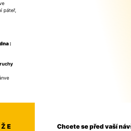
ve
í páteř,
dna :
oruchy
ánve
ÍŽE
Chcete se před vaší náv