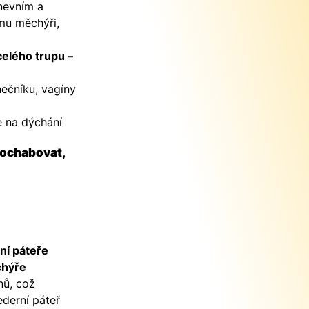
nevním a
mu měchýři,
 celého trupu –
nečníku, vagíny
e na dýchání
 ochabovat,
ní páteře
chýře
nů, což
ederní páteř