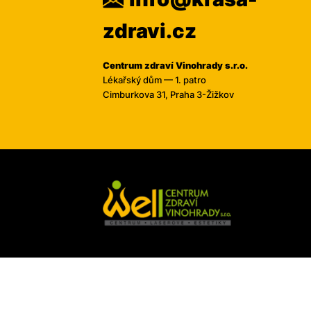
zdravi.cz
Centrum zdraví Vinohrady s.r.o.
Lékařský dům — 1. patro
Cimburkova 31, Praha 3-Žižkov