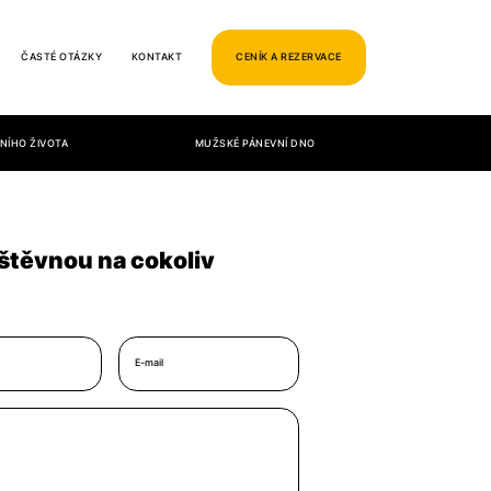
ČASTÉ OTÁZKY
KONTAKT
CENÍK A REZERVACE
NÍHO ŽIVOTA
MUŽSKÉ PÁNEVNÍ DNO
štěvnou na cokoliv
E-mail