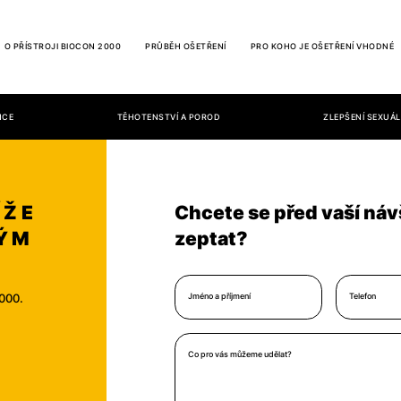
O PŘÍSTROJI BIOCON 2000
PRŮBĚH OŠETŘENÍ
PRO KOHO JE OŠETŘENÍ VHODNÉ
NCE
TĚHOTENSTVÍ A POROD
ZLEPŠENÍ SEXUÁL
ÍŽE
Chcete se před vaší náv
NÝM
zeptat?
Jméno a příjmení
Telefon
2000.
Co pro vás můžeme udělat?