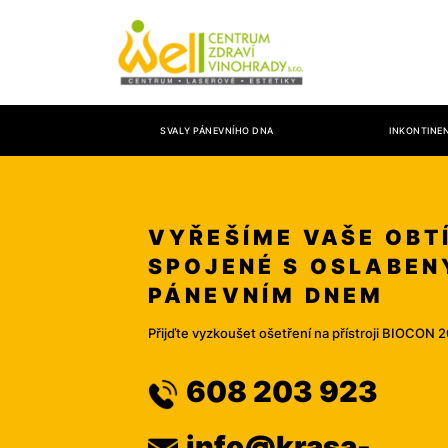
SVALY PÁNEVNÍHO DNA
INKONTINE
VYŘEŠÍME VAŠE OBT
SPOJENÉ S OSLABE
PÁNEVNÍM DNEM
Přijďte vyzkoušet ošetření na přístroji BIOCON 
608 203 923
info@krasa-