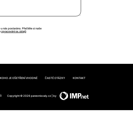
e u nás postaráno. Přečtěte si naše
o
zpracování os.údajů
 KOHO JE OŠETŘENÍ VHODNÉ
ČASTÉ OTÁZKY
KONTAKT
jů
Copyright © 2026 panevnisvaly.cz | by