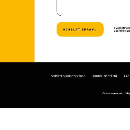
o vaše data j
podmínky pr
O PŘÍSTROJI BIOCON 2000
PRŮBĚH OŠETŘENÍ
PRO
Ochrana osobních úda